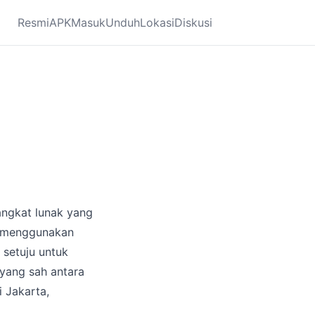
Resmi
APK
Masuk
Unduh
Lokasi
Diskusi
angkat lunak yang
u menggunakan
setuju untuk
 yang sah antara
 Jakarta,