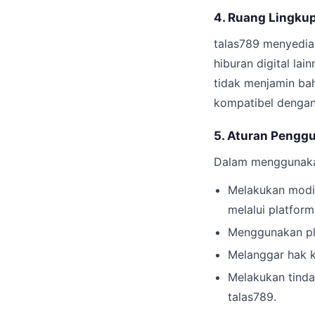
4. Ruang Lingku
talas789 menyedia
hiburan digital lai
tidak menjamin ba
kompatibel dengan
5. Aturan Pengg
Dalam menggunakan
Melakukan modif
melalui platform
Menggunakan pla
Melanggar hak ke
Melakukan tinda
talas789.