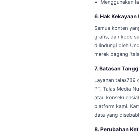
Menggunakan lay
6. Hak Kekayaan 
Semua konten yang 
grafis, dan kode s
dilindungi oleh U
merek dagang 'tala
7. Batasan Tangg
Layanan talas789 d
PT. Talas Media Nu
atau konsekuensia
platform kami. Kam
data yang disebabk
8. Perubahan Ke