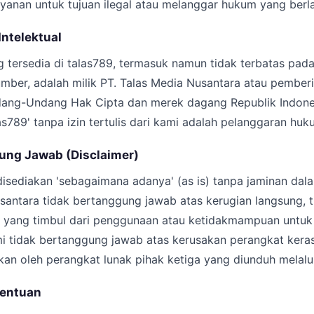
anan untuk tujuan ilegal atau melanggar hukum yang berla
Intelektual
tersedia di talas789, termasuk namun tidak terbatas pada 
umber, adalah milik PT. Talas Media Nusantara atau pemberi
ndang-Undang Hak Cipta dan merek dagang Republik Indon
s789' tanpa izin tertulis dari kami adalah pelanggaran huk
ung Jawab (Disclaimer)
isediakan 'sebagaimana adanya' (as is) tanpa jaminan dal
santara tidak bertanggung jawab atas kerugian langsung, t
l yang timbul dari penggunaan atau ketidakmampuan unt
i tidak bertanggung jawab atas kerusakan perangkat keras
an oleh perangkat lunak pihak ketiga yang diunduh melalui
tentuan