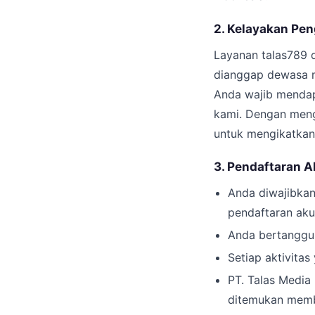
2. Kelayakan Pe
Layanan talas789 d
dianggap dewasa m
Anda wajib mendap
kami. Dengan meng
untuk mengikatkan d
3. Pendaftaran 
Anda diwajibkan
pendaftaran aku
Anda bertanggun
Setiap aktivita
PT. Talas Medi
ditemukan membe